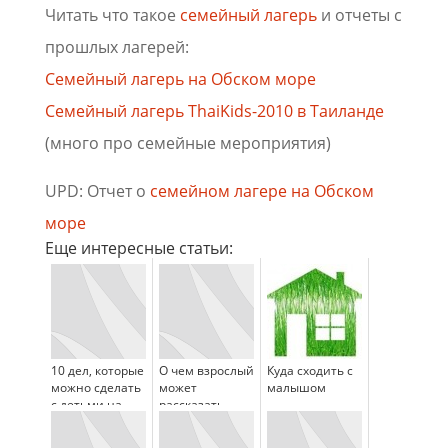
Читать что такое
семейный лагерь
и отчеты с
прошлых лагерей:
Семейный лагерь на Обском море
Семейный лагерь ThaiKids-2010 в Таиланде
(много про семейные мероприятия)
UPD: Отчет о
семейном лагере на Обском
море
Еще интересные статьи:
10 дел, которые
О чем взрослый
Куда сходить с
можно сделать
может
малышом
с детьми на
рассказать
море
ребенку?