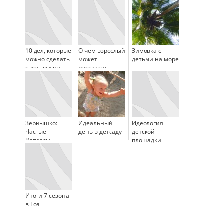
10 дел, которые
О чем взрослый
Зимовка с
можно сделать
может
детьми на море
с детьми на
рассказать
море
ребенку?
Зернышко:
Идеальный
Идеология
Частые
день в детсаду
детской
Вопросы
площадки
Итоги 7 сезона
в Гоа